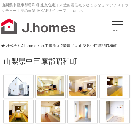
山梨県中巨摩郡昭和町 注文住宅
｜木造耐震住宅を建てるなら テクノストラ
クチャー工法の家楽 IERAKUグループ J.homes
menu
株式会社J.homes
»
施工事例
»
2階建て
»
山梨県中巨摩郡昭和町
山梨県中巨摩郡昭和町