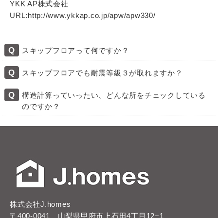
YKK AP株式会社
URL:http://www.ykkap.co.jp/apw/apw330/
スキップフロアって何ですか？
簡単に言えば、中２階がある建物のことです。空間を
スキップフロアでも耐震等級３が取れますか？
少し｢ずらす｣ことによって、みんなが羨むオシャレな
はい。弊社ではスキップフロアにおいても、耐震等級
空間設計に加え、収納部屋やガレージなどを“プラスワ
構造計算っていったい、どんな所をチェックしている
３（最高等級）の建物をご提供します。
ン”することができる、Ｊ.ｈｏｍｅｓで一番人気の高
のですか？
い住宅シリーズです。
地震や強風などで家がゆれた場合、降雪により雪の重
さが加わった場合、どんな所に、どんな力が加わる
か、8カテゴリー388項目をチェックします。
(1)基礎の強さ、(2)柱の強さ、(3)床の強さ、(4)梁の強
さ、(5)梁接合部の強さ、(6)柱接合部の強さ、(7)耐力
壁の配置、(8)耐力壁の量
株式会社J.homes
なお、『テクノストラクチャー構造計算にかかわる保
〒400-0041 山梨県甲府市上石田4丁目12−1