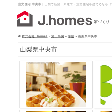
注文住宅 中央市
｜山梨で新築一戸建て・注文住宅を建てるなら テクノ
家づくり
株式会社J.homes
»
施工事例
»
平屋
»
山梨県中央市
山梨県中央市