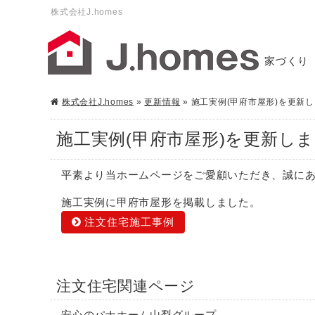
株式会社J.homes
家づくり
株式会社J.homes
»
更新情報
»
施工実例(甲府市屋形)を更新
施工実例(甲府市屋形)を更新し
平素より当ホームページをご愛顧いただき、誠に
施工実例に甲府市屋形を掲載しました。
注文住宅施工事例
注文住宅関連ページ
安心のパナホーム山梨グループ