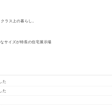
とクラス上の暮らし。
近なサイズが特長の住宅展示場
した
した